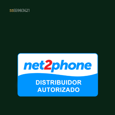
55
55983621