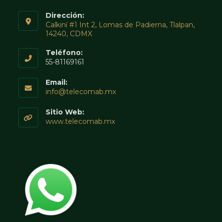
Dirección:
Calkiní #1 Int 2, Lomas de Padierna, Tlalpan,
14240, CDMX
Teléfono:
55-81169161
Email:
Abre
info@telecomab.mx
en
tu
Sitio Web:
aplicación
www.telecomab.mx