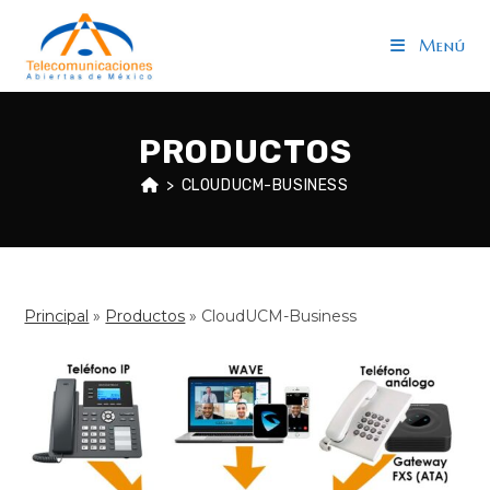
Saltar
al
Menú
contenido
PRODUCTOS
>
CLOUDUCM-BUSINESS
Principal
»
Productos
»
CloudUCM-Business