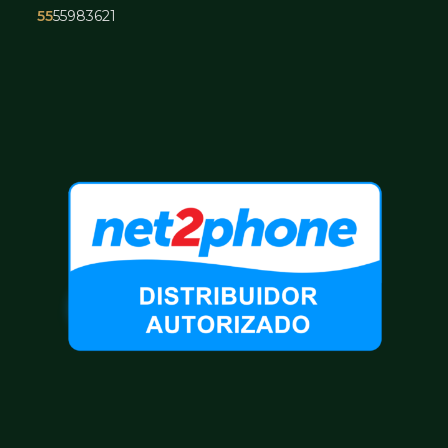
55
55983621