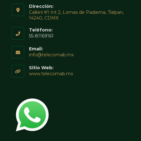
Dirección:
Calkiní #1 Int 2, Lomas de Padierna, Tlalpan,
14240, CDMX
Teléfono:
55-81169161
Email:
info@telecomab.mx
Sitio Web:
www.telecomab.mx