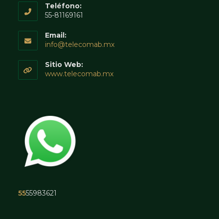
Teléfono:
55-81169161
Email:
Abre
info@telecomab.mx
en
tu
Sitio Web:
aplicación
www.telecomab.mx
55
55983621