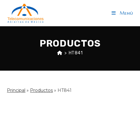
Saltar
al
Menú
contenido
PRODUCTOS
>
HT841
Principal
»
Productos
»
HT841