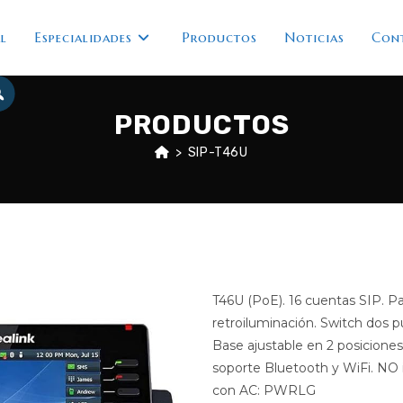
l
Especialidades
Productos
Noticias
Con
PRODUCTOS
>
SIP-T46U
T46U (PoE). 16 cuentas SIP. Pa
retroiluminación. Switch dos p
Base ajustable en 2 posicione
soporte Bluetooth y WiFi. NO
con AC: PWRLG