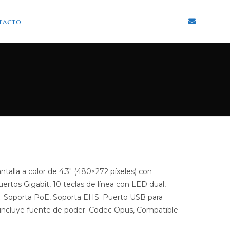
tacto
ntalla a color de 4.3″ (480×272 píxeles) con
uertos Gigabit, 10 teclas de línea con LED dual,
s. Soporta PoE, Soporta EHS. Puerto USB para
 incluye fuente de poder. Codec Opus, Compatible