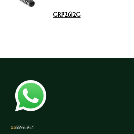
GRP2612G
55
55983621