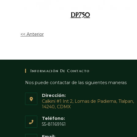
DP750
<< Anterior
Información De Contacto
Nos puede contactar de las siguientes maneras
Dirección:
Calkiní #1 Int 2, Lomas de Padierna, Tlalpan,
14240, CDMX
Teléfono:
55-81169161
Email: