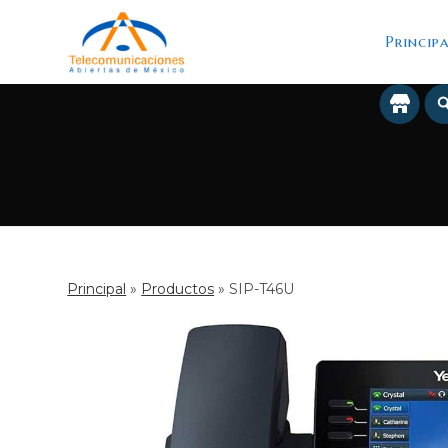
Saltar
al
Principa
contenido
Principal
»
Productos
»
SIP-T46U