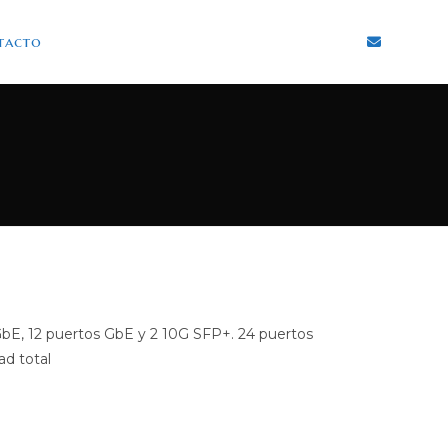
tacto
5GbE, 12 puertos GbE y 2 10G SFP+. 24 puertos
d total