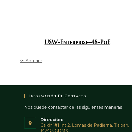
USW-Enterprise-48-PoE
<< Anterior
Información De Contacto
Nos puede contactar de las siguientes maneras
Dirección:
Calkiní #1 Int 2, Lomas de Padierna, Tlalpan,
14240, CDMX