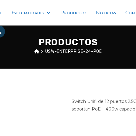
l
Especialidades
Productos
Noticias
Con
PRODUCTOS
>
USW-ENTERPRISE-24-POE
Switch Unifi de 12 puertos 2.
soportan PoE+. 400w capacida