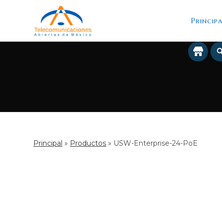
Saltar
al
Principa
contenido
Principal
»
Productos
»
USW-Enterprise-24-PoE