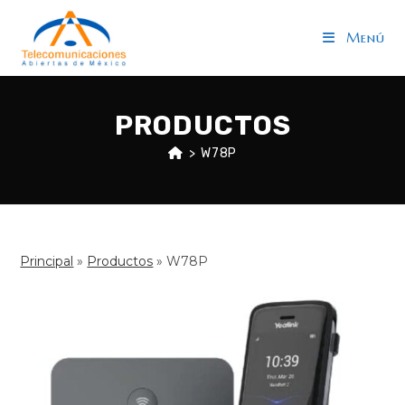
Saltar
al
Menú
contenido
PRODUCTOS
>
W78P
Principal
»
Productos
»
W78P