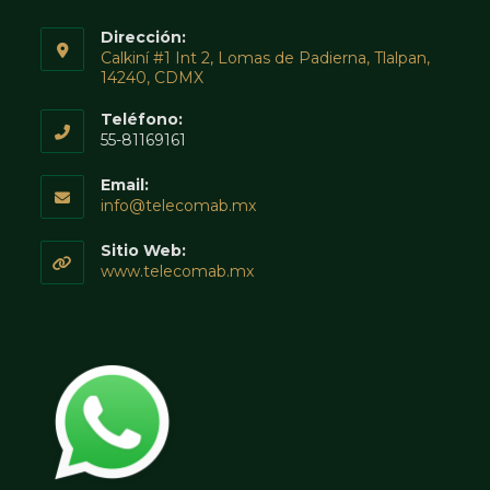
Dirección:
Calkiní #1 Int 2, Lomas de Padierna, Tlalpan,
14240, CDMX
Teléfono:
55-81169161
Email:
Abre
info@telecomab.mx
en
tu
Sitio Web:
aplicación
www.telecomab.mx