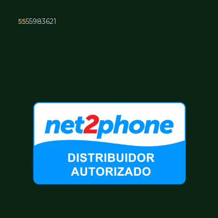
55
55983621