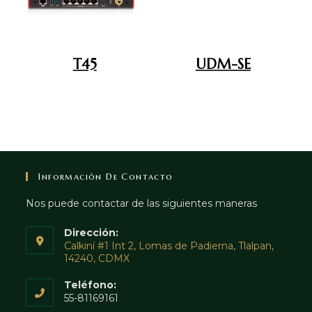
T45
UDM-SE
Información De Contacto
Nos puede contactar de las siguientes maneras
Dirección:
Calkiní #1 Int 2, Lomas de Padierna, Tlalpan,
14240, CDMX
Teléfono:
55-81169161