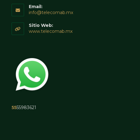
Email:
Abre
info@telecomab.mx
en
tu
Sitio Web:
aplicación
www.telecomab.mx
55
55983621