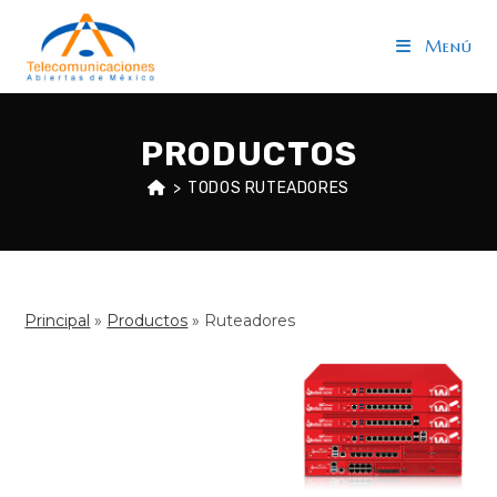
Saltar
al
Menú
contenido
PRODUCTOS
>
TODOS RUTEADORES
Principal
»
Productos
»
Ruteadores