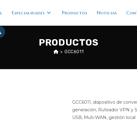
l
Especialidades
Productos
Noticias
Con
PRODUCTOS
>
GCC6011
GCC6011, dispositivo de conve
generación, Ruteador VPN y S
USB, Muti-WAN, gestión local o