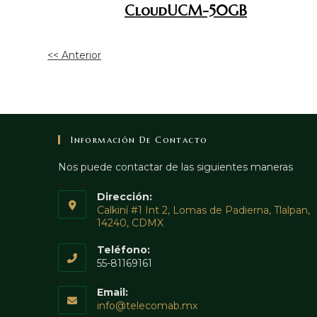
CloudUCM-50GB
<< Anterior
Información De Contacto
Nos puede contactar de las siguientes maneras
Dirección:
Calkiní #1 Int 2, Lomas de Padierna, Tlalpan,
14240, CDMX
Teléfono:
55-81169161
Email:
Abre
info@telecomab.mx